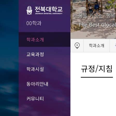
꿈을 키우는 '행복
00학과
The Best Glocal
학과소개
학과소개
교육과정
규정/지침
학과시설
동아리안내
커뮤니티