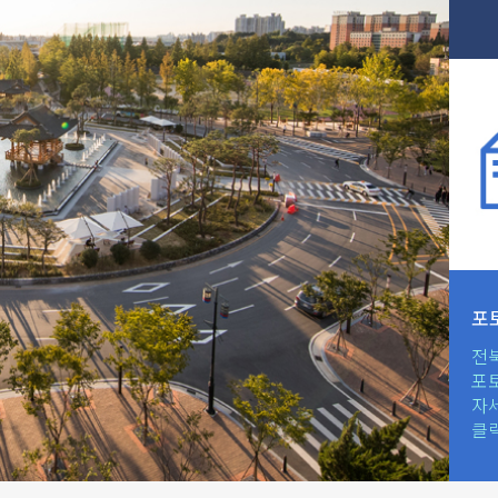
포
전
포
자
클