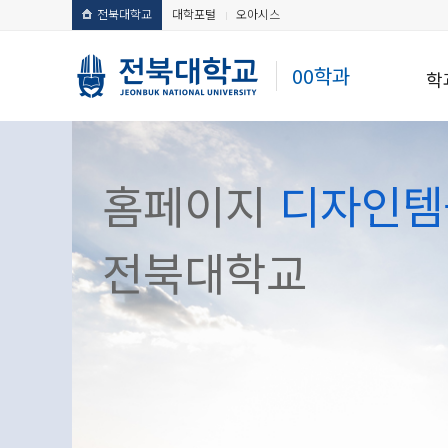
전북대학교
대학포털
오아시스
00학과
학
홈페이지
디자인템
전북대학교