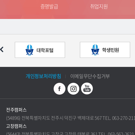
는 길
증명발급
취업지원
개인정보처리방침
이메일무단수집거부
전주캠퍼스
(54896) 전북특별자치도 전주시 덕진구 백제대로 567 TEL. 063-270-21
고창캠퍼스
(56443) 전북특별자치도 고창군 고창읍 태봉로 361 TEL. 063-562-2621