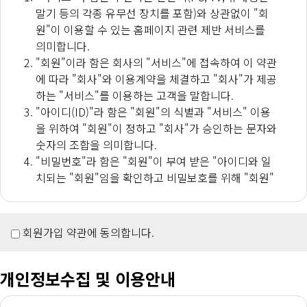
말기 등의 각종 유무선 장치를 포함)와 상관없이 "회
원"이 이용할 수 있는 홈페이지 관련 제반 서비스를
의미합니다.
"회원"이라 함은 회사의 "서비스"에 접속하여 이 약관
에 따라 "회사"와 이용계약을 체결하고 "회사"가 제공
하는 "서비스"를 이용하는 고객을 말합니다.
"아이디(ID)"라 함은 "회원"의 식별과 "서비스" 이용
을 위하여 "회원"이 정하고 "회사"가 승인하는 문자와
숫자의 조합을 의미합니다.
"비밀번호"라 함은 "회원"이 부여 받은 "아이디와 일
치되는 "회원"임을 확인하고 비밀보호를 위해 "회원"
자신이 정한 문자 또는 숫자의 조합을 의미합니다.
"유료서비스"라 함은 "회사"가 유료로 제공하는 각종
온라인디지털콘텐츠(각종 정보콘텐츠, 아이템 기타
회원가입 약관에 동의합니다.
유료콘텐츠를 포함) 및 제반 서비스를 의미합니다.
"게시물"이라 함은 "회원"이 "서비스"를 이용함에 있
개인정보수집 및 이용안내
어 "서비스상"에 게시한 부호ㆍ문자ㆍ음성ㆍ음향ㆍ
화상ㆍ동영상 등의 정보 형태의 글, 사진, 동영상 및