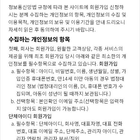
각종 파일과 링크 등을 의미합니다.
정보통신망법 규정에 따라 본 사이트에 회원가입 신청하
제 3 조 (약관의 게시와 개정)
시는 분께 수집하는 개인정보의 항목, 개인정보의 수집 및
"회사"는 이 약관의 내용을 "회원"이 쉽게 알 수 있도
이용목적, 개인정보의 보유 및 이용기간을 안내 드리오니
록 서비스 초기 화면에 게시합니다.
자세히 읽은 후 동의하여 주시기 바랍니다.
"회사"는 "약관의규제에관한법률", "정보통신망이용
수집하는 개인정보의 항목
촉진및정보보호등에관한법률(이하 "정보통신망법")"
첫째, 회사는 회원가입, 원활한 고객상담, 각종 서비스의
등 관련법을 위배하지 않는 범위에서 이 약관을 개정
제공을 위해 최초 회원가입 당시 아래와 같은 최소한의 개
할 수 있습니다.
인정보를 필수항목으로 수집하고 있습니다.
회원가입
"회사"가 약관을 개정할 경우에는 적용일자 및 개정사
필수항목 : 아이디, 비밀번호, 이름, 생년월일, 성별, 가
유를 명시하여 현행약관과 함께 제1항의 방식에 따라
입인증 휴대폰번호, 만14세 미만 아동의 경우 법정대
그 개정약관의 적용일자 30일 전부터 적용일자 전일
리인 정보 (법정대리인의 이름, DI, 휴대폰 번호가 수
까지 공지합니다. 다만, 회원에게 불리한 약관의 개정
집되며, 아동이 성년이 될 때까지 보관됩니다.)
의 경우에는 공지 외에 일정기간 서비스내 전자우편,
선택항목 : 본인확인 이메일 주소(선택항목은 입력하
전자쪽지, 로그인시 동의창 등의 전자적 수단을 통해
지 않아도 회원가입이 가능합니다.)
따로 명확히 통지하도록 합니다.
단체아이디 회원가입
회사가 전항에 따라 개정약관을 공지 또는 통지하면
필수항목 : 단체아이디, 회사명, 대표자명, 대표 전화
서 회원에게 30일 기간 내에 의사표시를 하지 않으면
번호, 대표 이메일 주소, 단체주소, 관리자 아이디, 관
의사표시가 표명된 것으로 본다는 뜻을 명확하게 공
리자 연락처, 관리자 부서/직위
지 또는 통지하였음에도 회원이 명시적으로 거부의