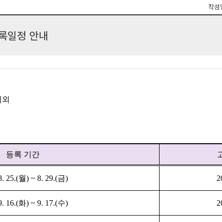
작성
등록일정 안내
제외
등록 기간
. 25.(
월
) ~ 8. 29.(
금
)
2
. 16.(
화
) ~ 9. 17.(
수
)
2