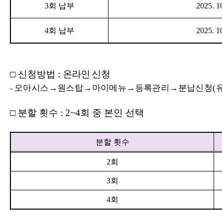
3
회 납부
2025. 10
4
회 납부
2025. 10
□
신청방법
:
온라인 신청
오아시스
→
원스탑
→
마이메뉴
→
등록관리
→
분납신청
(
-
□
분할 횟수
: 2~4
회 중 본인 선택
분할 횟수
2
회
3
회
4
회