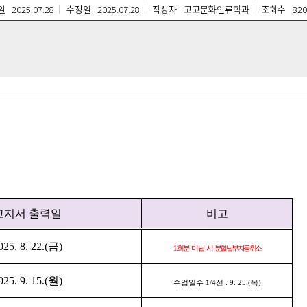
일
2025.07.28
수정일
2025.07.28
작성자
고고문화인류학과
조회수
820
고지서 출력일
비고
025. 8. 22.(
금
)
1
회분 미납 시
분할납부 자동 취소
025. 9. 15.(
월
)
수업일수
1/4
선
: 9. 25.(
목
)